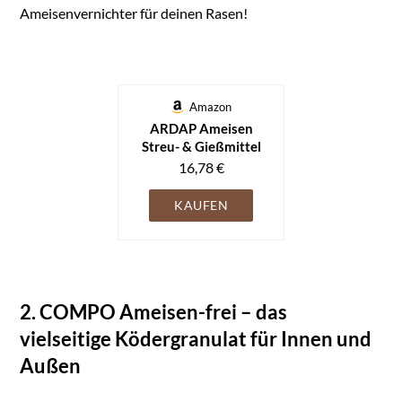
Ameisenvernichter für deinen Rasen!
Amazon
ARDAP Ameisen
Streu- & Gießmittel
500g - Ameisengift
16,78 €
draußen - bekämpfen
Garten -
KAUFEN
Ameisenmittel,
Ameisenvernichter -
für Rasen - Wirkt
sofort, leichte
Anwendung
2. COMPO Ameisen-frei – das
vielseitige Ködergranulat für Innen und
Außen