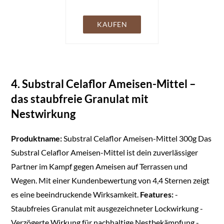
Ameisenfalle zum
Ameisen bekämpfen,
Ameisenköder,
KAUFEN
Ameisenköderdose
für innen, Köderdose -
Aeroxon (6 Dosen)
4. Substral Celaflor Ameisen-Mittel –
das staubfreie Granulat mit
Nestwirkung
Produktname:
Substral Celaflor Ameisen-Mittel 300g Das
Substral Celaflor Ameisen-Mittel ist dein zuverlässiger
Partner im Kampf gegen Ameisen auf Terrassen und
Wegen. Mit einer Kundenbewertung von 4,4 Sternen zeigt
es eine beeindruckende Wirksamkeit.
Features:
-
Staubfreies Granulat mit ausgezeichneter Lockwirkung -
Verzögerte Wirkung für nachhaltige Nestbekämpfung -