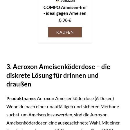
Amazon
COMPO Ameisen-frei
- ideal gegen Ameisen
und Ameisennester -
8,98 €
staubfreies
Ködergranulat zum
KAUFEN
Streuen oder Gießen -
im Innen- und
Außenbereich
einsetzbar - 600 g
3. Aeroxon Ameisenköderdose – die
diskrete Lösung für drinnen und
draußen
Produktname:
Aeroxon Ameisenköderdose (6 Dosen)
Wenn du nach einer unauffälligen und sicheren Methode
suchst, um Ameisen loszuwerden, sind die Aeroxon
Ameisenköderdosen eine ausgezeichnete Wahl. Mit einer