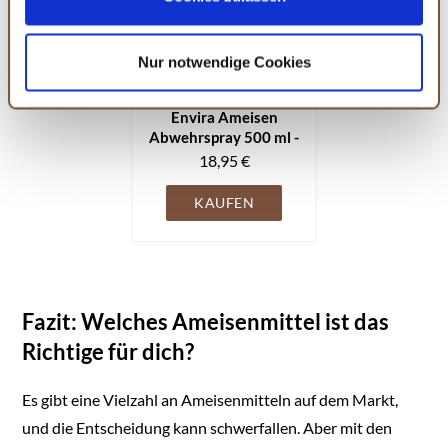
Sie können Ihre Einwilligung selbstverständlich jederzeit
widerrufen, in dem Sie auf Cookie-Einstellungen klicken
Nur notwendige Cookies
und diese abändern. Die Rechtmäßigkeit der aufgrund
der Einwilligung bis zum Widerruf erfolgten Verarbeitung
Amazon
wird hiervon nicht berührt. Weitere Informationen finden
Envira Ameisen
Abwehrspray 500 ml -
Sie in unseren
Datenschutzhinweisen.
Spray mit
18,95 €
Langzeitwirkung
gegen Ameisen,
KAUFEN
Wegameisen,
Pharaoameisen -
Mittel gegen Ameisen
für Wohnung, Balkon,
Terrasse, Garten -
Fazit: Welches Ameisenmittel ist das
Effektiv Ameisen
loswerden
Richtige für dich?
Es gibt eine Vielzahl an Ameisenmitteln auf dem Markt,
und die Entscheidung kann schwerfallen. Aber mit den