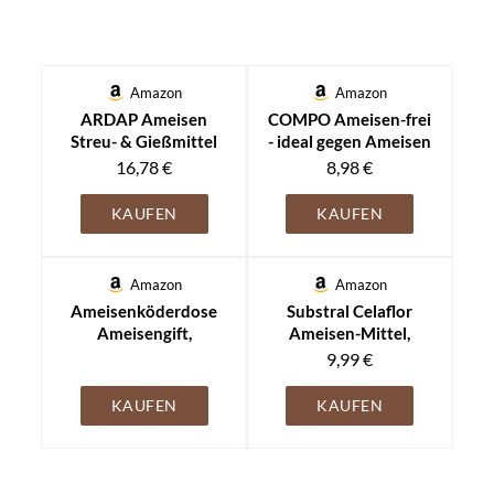
Amazon
Amazon
ARDAP Ameisen
COMPO Ameisen-frei
Streu- & Gießmittel
- ideal gegen Ameisen
500g - Ameisengift
und Ameisennester -
16,78 €
8,98 €
draußen - bekämpfen
staubfreies
Garten -
Ködergranulat zum
KAUFEN
KAUFEN
Ameisenmittel,
Streuen oder Gießen -
Ameisenvernichter -
im Innen- und
für Rasen - Wirkt
Außenbereich
Amazon
Amazon
sofort, leichte
einsetzbar - 600 g
Ameisenköderdose
Substral Celaflor
Anwendung
Ameisengift,
Ameisen-Mittel,
Ameisenfalle zum
staubfreies
9,99 €
Ameisen bekämpfen,
Ködergranulat, sehr
Ameisenköder,
gute Lockwirkung und
KAUFEN
KAUFEN
Ameisenköderdose
zuverlässige
für innen, Köderdose -
Nestwirkung, 300g,
Aeroxon (6 Dosen)
grün