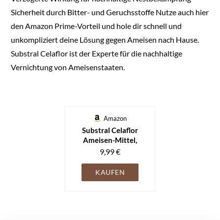
Sicherheit durch Bitter- und Geruchsstoffe Nutze auch hier
den Amazon Prime-Vorteil und hole dir schnell und
unkompliziert deine Lösung gegen Ameisen nach Hause.
Substral Celaflor ist der Experte für die nachhaltige
Vernichtung von Ameisenstaaten.
Amazon
Substral Celaflor
Ameisen-Mittel,
staubfreies
9,99 €
Ködergranulat, sehr
gute Lockwirkung und
KAUFEN
zuverlässige
Nestwirkung, 300g,
grün