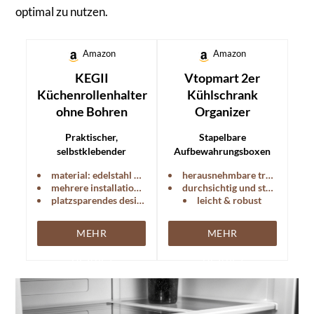
optimal zu nutzen.
Amazon
Amazon
KEGII
Vtopmart 2er
Küchenrollenhalter
Kühlschrank
ohne Bohren
Organizer
Praktischer,
Stapelbare
selbstklebender
Aufbewahrungsboxen
Küchenrollenhalter aus
für eine ordentliche und
material: edelstahl sus-304
herausnehmbare trennwände
Edelstahl, der ohne
übersichtliche Lagerung
mehrere installationsmethoden
durchsichtig und stapelbar
Bohren montiert werden
im Kühlschrank.
platzsparendes design
leicht & robust
kann.
MEHR
MEHR
DETAILS
DETAILS