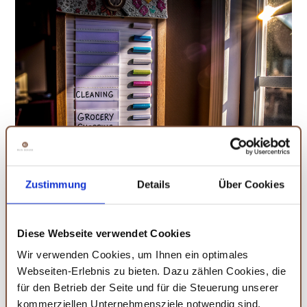
Zustimmung
Details
Über Cookies
Effiziente Haushaltsplanung mit dem MCCORL Planer
Es ist wichtig, sich daran zu erinnern, dass eine
Diese Webseite verwendet Cookies
effektive Haushaltsführung nicht nur aus der
Wir verwenden Cookies, um Ihnen ein optimales
Organisation von Aufgaben und Gegenständen
Webseiten-Erlebnis zu bieten. Dazu zählen Cookies, die
besteht, sondern auch aus dem Wissen, wie man die
für den Betrieb der Seite und für die Steuerung unserer
Dinge richtig macht. Das Buch Der perfekte Haushalt:
kommerziellen Unternehmensziele notwendig sind,