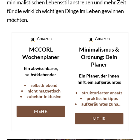
minimalistischen Lebensstil anstreben und mehr Zeit
für die wirklich wichtigen Dinge im Leben gewinnen
möchten.
Amazon
Amazon
MCCORL
Minimalismus &
Wochenplaner
Ordnung: Dein
Planer
Ein abwischbarer,
selbstklebender
Ein Planer, der Ihnen
Wochenplaner für die
hilft, ein aufgeräumtes
selbstklebend
Wand, perfekt für die
Zuhause und einen
nicht magnetisch
strukturierter ansatz
Organisation des
minimalistischeren
zubehör inklusive
praktische tipps
Haushalts.
Lebensstil zu erreichen.
aufgeräumtes zuhause
MEHR
MEHR
DETAILS
DETAILS