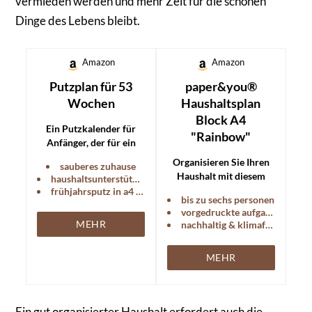
vermieden werden und mehr Zeit für die schönen
Dinge des Lebens bleibt.
Amazon
Amazon
Putzplan für 53
paper&you®
Wochen
Haushaltsplan
Block A4
Ein Putzkalender für
"Rainbow"
Anfänger, der für ein
ganzes Jahr Struktur
Organisieren Sie Ihren
sauberes zuhause
und Ordnung in Ihr
Haushalt mit diesem
haushaltsunterstützer
Zuhause bringt.
praktischen Planer für
frühjahrsputz in a4 format
bis zu sechs personen
Familien oder WGs.
vorgedruckte aufgaben
MEHR
nachhaltig & klimafreundlich
DETAILS
MEHR
DETAILS
Ein gut organisierter Haushalt erfordert auch die