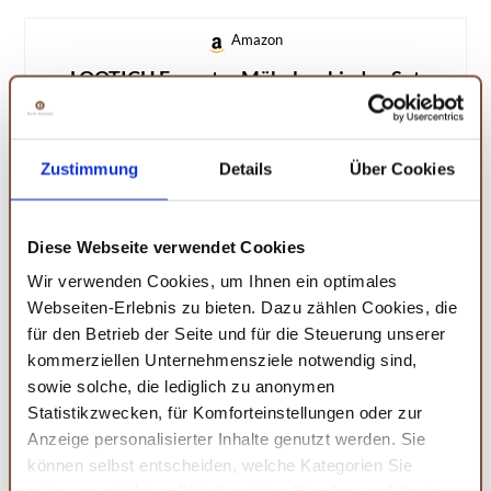
Amazon
LOOTICH Exzenter Möbelverbinder-Set
Ein umfangreiches Set für die unsichtbare Verbindung von
Möbelteilen. Ideal für Schränke, Betten und andere
Möbelstücke.
Zustimmung
Details
Über Cookies
exzenter größe: ø14,7x11,4mm
universalverbinder für holzstärken ab 16mm
weit verbreitet für paneelverbindungen
Diese Webseite verwendet Cookies
MEHR DETAILS
Wir verwenden Cookies, um Ihnen ein optimales
Webseiten-Erlebnis zu bieten. Dazu zählen Cookies, die
für den Betrieb der Seite und für die Steuerung unserer
Was sind die Vorteile von
kommerziellen Unternehmensziele notwendig sind,
Exzenterverbindern im Möbelbau?
sowie solche, die lediglich zu anonymen
Statistikzwecken, für Komforteinstellungen oder zur
Exzenterverbinder bieten mehrere Vorteile im
Anzeige personalisierter Inhalte genutzt werden. Sie
Möbelbau. Sie ermöglichen unsichtbare Verbindungen,
können selbst entscheiden, welche Kategorien Sie