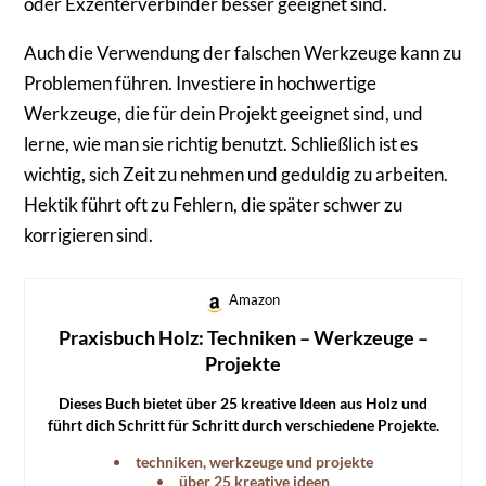
oder Exzenterverbinder besser geeignet sind.
Auch die Verwendung der falschen Werkzeuge kann zu
Problemen führen. Investiere in hochwertige
Werkzeuge, die für dein Projekt geeignet sind, und
lerne, wie man sie richtig benutzt. Schließlich ist es
wichtig, sich Zeit zu nehmen und geduldig zu arbeiten.
Hektik führt oft zu Fehlern, die später schwer zu
korrigieren sind.
Amazon
Praxisbuch Holz: Techniken – Werkzeuge –
Projekte
Dieses Buch bietet über 25 kreative Ideen aus Holz und
führt dich Schritt für Schritt durch verschiedene Projekte.
Ideal für alle, die ihre handwerklichen Fähigkeiten
techniken, werkzeuge und projekte
erweitern möchten.
über 25 kreative ideen