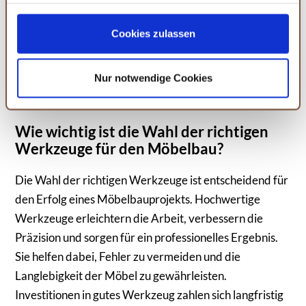
was zu einem sauberen und ästhetisch ansprechenden
zulassen möchten. Bitte beachten Sie, dass auf Basis
Ihrer Einstellungen womöglich nicht mehr alle
Erscheinungsbild führt. Zudem sind sie einfach zu
Serviceleistungen auf der Seite zur Verfügung stehen.
Cookies zulassen
montieren und sorgen für eine stabile und dauerhafte
Sie können Ihre Einwilligung selbstverständlich jederzeit
Verbindung. Dies macht sie ideal für den
widerrufen, in dem Sie auf Cookie-Einstellungen klicken
Zusammenbau von Möbelstücken wie Schränken und
Nur notwendige Cookies
und diese abändern. Die Rechtmäßigkeit der aufgrund
Regalen.
der Einwilligung bis zum Widerruf erfolgten Verarbeitung
wird hiervon nicht berührt. Weitere Informationen finden
Wie wichtig ist die Wahl der richtigen
Sie in unseren
Datenschutzhinweisen.
Werkzeuge für den Möbelbau?
Die Wahl der richtigen Werkzeuge ist entscheidend für
den Erfolg eines Möbelbauprojekts. Hochwertige
Werkzeuge erleichtern die Arbeit, verbessern die
Präzision und sorgen für ein professionelles Ergebnis.
Sie helfen dabei, Fehler zu vermeiden und die
Langlebigkeit der Möbel zu gewährleisten.
Investitionen in gutes Werkzeug zahlen sich langfristig