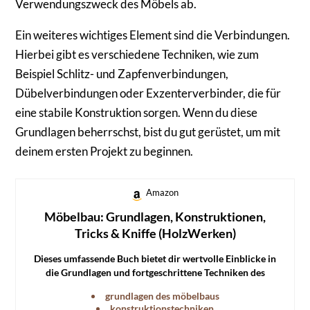
Verwendungszweck des Möbels ab.
Ein weiteres wichtiges Element sind die Verbindungen.
Hierbei gibt es verschiedene Techniken, wie zum
Beispiel Schlitz- und Zapfenverbindungen,
Dübelverbindungen oder Exzenterverbinder, die für
eine stabile Konstruktion sorgen. Wenn du diese
Grundlagen beherrschst, bist du gut gerüstet, um mit
deinem ersten Projekt zu beginnen.
Amazon
Möbelbau: Grundlagen, Konstruktionen,
Tricks & Kniffe (HolzWerken)
Dieses umfassende Buch bietet dir wertvolle Einblicke in
die Grundlagen und fortgeschrittene Techniken des
Möbelbaus. Perfekt für alle, die ihre Fähigkeiten im Bereich
grundlagen des möbelbaus
DIY-Möbelbau erweitern möchten.
konstruktionstechniken