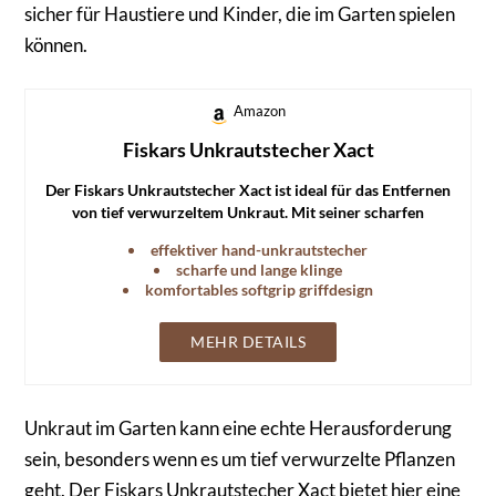
sicher für Haustiere und Kinder, die im Garten spielen
können.
Amazon
Fiskars Unkrautstecher Xact
Der Fiskars Unkrautstecher Xact ist ideal für das Entfernen
von tief verwurzeltem Unkraut. Mit seiner scharfen
Stahlklinge und dem komfortablen Griff erleichtert er die
effektiver hand-unkrautstecher
Gartenarbeit erheblich.
scharfe und lange klinge
komfortables softgrip griffdesign
MEHR DETAILS
Unkraut im Garten kann eine echte Herausforderung
sein, besonders wenn es um tief verwurzelte Pflanzen
geht. Der Fiskars Unkrautstecher Xact bietet hier eine