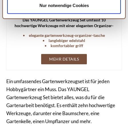
widerrufen, in dem Sie auf Cookie-Einstellungen klicken
Nur notwendige Cookies
und diese abändern. Die Rechtmäßigkeit der aufgrund
YAUNGEL Gartenwerkzeug Set
der Einwilligung bis zum Widerruf erfolgten Verarbeitung
Das YAUNGEL Gartenwerkzeug Set umfasst 10
wird hiervon nicht berührt. Weitere Informationen finden
hochwertige Werkzeuge mit einer eleganten Organizer-
Sie in unseren
Datenschutzhinweisen.
Tasche. Ideal für Frauen und Männer, die gerne im Garten
elegante gartenwerkzeug-organizer-tasche
arbeiten.
langlebiger edelstahl
komfortabler griff
MEHR DETAILS
Ein umfassendes Gartenwerkzeugset ist für jeden
Hobbygärtner ein Muss. Das YAUNGEL
Gartenwerkzeug Set bietet alles, was du für die
Gartenarbeit benötigst. Es enthält zehn hochwertige
Werkzeuge, darunter eine Baumschere, eine
Gartenkelle, einen Umpflanzer und mehr.