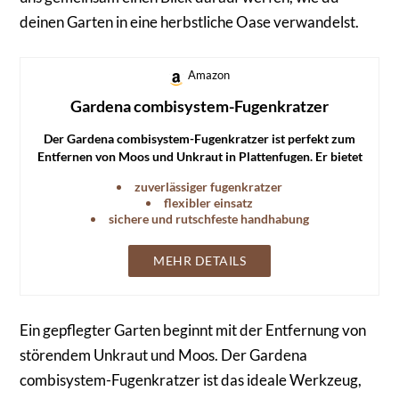
deinen Garten in eine herbstliche Oase verwandelst.
Amazon
Gardena combisystem-Fugenkratzer
Der Gardena combisystem-Fugenkratzer ist perfekt zum
Entfernen von Moos und Unkraut in Plattenfugen. Er bietet
eine sichere und rutschfeste Handhabung und ist durch sein
zuverlässiger fugenkratzer
rostfreies Edelstahlmesser langlebig.
flexibler einsatz
sichere und rutschfeste handhabung
MEHR DETAILS
Ein gepflegter Garten beginnt mit der Entfernung von
störendem Unkraut und Moos. Der Gardena
combisystem-Fugenkratzer ist das ideale Werkzeug,