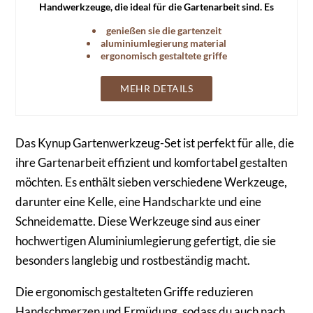
Handwerkzeuge, die ideal für die Gartenarbeit sind. Es
verfügt über eine wasserdichte Matte und eine langlebige
genießen sie die gartenzeit
Aufbewahrungstasche.
aluminiumlegierung material
ergonomisch gestaltete griffe
MEHR DETAILS
Das Kynup Gartenwerkzeug-Set ist perfekt für alle, die
ihre Gartenarbeit effizient und komfortabel gestalten
möchten. Es enthält sieben verschiedene Werkzeuge,
darunter eine Kelle, eine Handscharkte und eine
Schneidematte. Diese Werkzeuge sind aus einer
hochwertigen Aluminiumlegierung gefertigt, die sie
besonders langlebig und rostbeständig macht.
Die ergonomisch gestalteten Griffe reduzieren
Handschmerzen und Ermüdung, sodass du auch nach