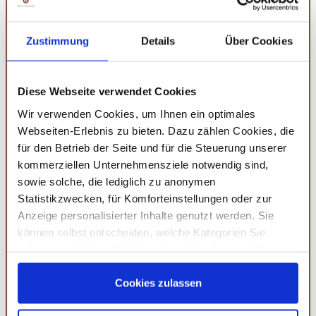
erleichtern die Gartenarbeit und sorgen dafür, dass du
auch nach längeren Einsätzen keine
Zustimmung
Details
Über Cookies
Ermüdungserscheinungen spürst.
Die Blumenkelle eignet sich hervorragend zum Ein-
Diese Webseite verwendet Cookies
oder Umpflanzen, während der Blumenrechen die
Wir verwenden Cookies, um Ihnen ein optimales
Erde optimal auflockert. Der Kleinbesen ist ideal, um
Webseiten-Erlebnis zu bieten. Dazu zählen Cookies, die
Laub, Grasschnitt oder Unkraut schnell zu entfernen.
für den Betrieb der Seite und für die Steuerung unserer
Dieses Set ist ein perfekter Begleiter für alle, die ihre
kommerziellen Unternehmensziele notwendig sind,
Gartenarbeit effizienter gestalten möchten.
sowie solche, die lediglich zu anonymen
Statistikzwecken, für Komforteinstellungen oder zur
Dank der hochwertigen Materialien ist das Set
Anzeige personalisierter Inhalte genutzt werden. Sie
können selbst entscheiden, welche Kategorien Sie
besonders langlebig und robust, was es zu einer
zulassen möchten. Bitte beachten Sie, dass auf Basis
lohnenden Investition für deine
Ihrer Einstellungen womöglich nicht mehr alle
Gartenwerkzeugsammlung macht.
Serviceleistungen auf der Seite zur Verfügung stehen.
Cookies zulassen
Sie können Ihre Einwilligung selbstverständlich jederzeit
Amazon