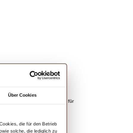
 praktisch. Mit einer
 Produkt zu wählen.
Über Cookies
e
ein wahrer Fels in der Brandung für
t ohne Kratzer.
m Platz. Das edle und robuste
ookies, die für den Betrieb
ie solche, die lediglich zu