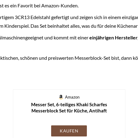
t es ein Favorit bei Amazon-Kunden.
igem 3CR13 Edelstahl gefertigt und zeigen sich in einem einziga
 Kinderspiel. Das Set beinhaltet alles, was du für deine Küchenar
pülmaschinengeeignet und kommt mit einer
einjährigen Herstelle
ktischen, schönen und preiswerten Messerblock-Set bist, dann kö
Amazon
Messer Set, 6-teiliges Khaki Scharfes
Messerblock Set für Küche, Antihaft
Rutschfestes Edelstahl-Kochmesser-Set mit
Universal-Messerblock Geeignet für Home
Restaurant Picknick (Khaki)
KAUFEN