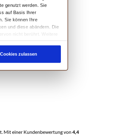
te genutzt werden. Sie
d diese sicher und stilvoll
s auf Basis Ihrer
n. Sie können Ihre
cken und diese abändern. Die
ervon nicht berührt. Weitere
Cookies zulassen
ight. Mit einer Kundenbewertung von
4,4