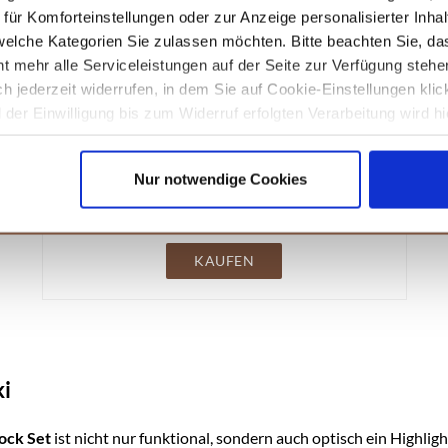
ür Komforteinstellungen oder zur Anzeige personalisierter Inhal
perfekt, wenn du bereits ein Set an Lieblingsmessern besitzt un
elche Kategorien Sie zulassen möchten. Bitte beachten Sie, das
ht ihn zu einem idealen Geschenk für jeden Anlass.
t mehr alle Serviceleistungen auf der Seite zur Verfügung stehe
ich jederzeit widerrufen, in dem Sie auf Cookie-Einstellungen kli
der Einwilligung bis zum Widerruf erfolgten Verarbeitung wird hi
unseren
Datenschutzhinweisen.
Amazon
WALDLAND Premium Messerblock ohne Messer
Nur notwendige Cookies
I Messerblock magnetisch und 360° drehbar aus
edlem und robustem Akazienholz I Messerhalter
magnetisch für Messer I Holzblock Küchen-
Organizer
KAUFEN
i
ock Set
ist nicht nur funktional, sondern auch optisch ein Highl