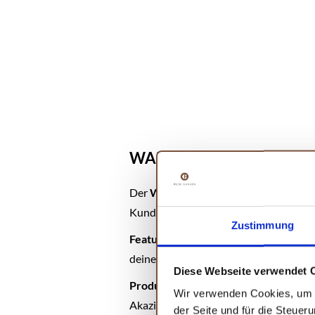
WALDLAND Premium Mes
Der
WALDLAND Premium Messerbl
Kundenbewertung von
4,5 von 5 Ste
Zustimmung
Features:
Dieser Messerblock bietet Pl
deine Messer. Der stabile Edelstahlbo
Diese Webseite verwendet 
Produktinformationen:
Mit einem Ge
Wir verwenden Cookies, um I
Akazienholz macht ihn zu einem echte
der Seite und für die Steuer