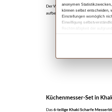
anonymen Statistikzwecken, f
Der WALDLAND Premium Messerblock ist 
können selbst entscheiden, w
aufbewahren möchtest. Sein Design mac
Einstellungen womöglich nich
Einwilligung selbstverständl
Rechtmäßigkeit der aufgrund 
Informationen finden Sie in 
Küchenmesser-Set in Khak
Das
6-teilige Khaki Scharfe Messerbl