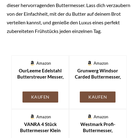
dieser hervorragenden Buttermesser. Lass dich verzaubern
von der Einfachheit, mit der du Butter auf deinem Brot
verteilen kannst, und genieße den Luxus eines perfekt
zubereiteten Frühstücks jeden einzelnen Tag.
Amazon
Amazon
OurLeeme Edelstahl
Grunwerg Windsor
Butterstreuer Messer,
Carded Buttermesser,
2 Stück Professionelle
18/0 Edelstahl
3 in 1 Buttermesser
Schneidemaschine
KAUFEN
KAUFEN
Lockenwickler
Buttermesser mit
Gezahntem Rand für
Amazon
Amazon
Garnieren
VANRA 4 Stück
Westmark Profi-
Butterlocken
Buttermesser Klein
Buttermesser,
Schneiden Silber
Set Käsemesser
Klingenmaß: 3,3 x 8,5