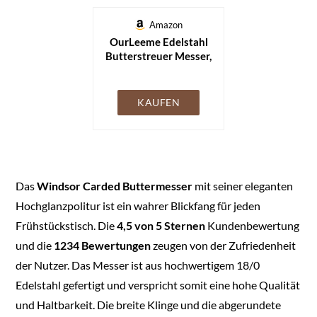
Amazon
OurLeeme Edelstahl
Butterstreuer Messer,
2 Stück Professionelle
3 in 1 Buttermesser
Schneidemaschine
KAUFEN
Lockenwickler
Buttermesser mit
Gezahntem Rand für
Garnieren
Butterlocken
Schneiden Silber
Das
Windsor Carded Buttermesser
mit seiner eleganten
Hochglanzpolitur ist ein wahrer Blickfang für jeden
Frühstückstisch. Die
4,5 von 5 Sternen
Kundenbewertung
und die
1234 Bewertungen
zeugen von der Zufriedenheit
der Nutzer. Das Messer ist aus hochwertigem 18/0
Edelstahl gefertigt und verspricht somit eine hohe Qualität
und Haltbarkeit. Die breite Klinge und die abgerundete