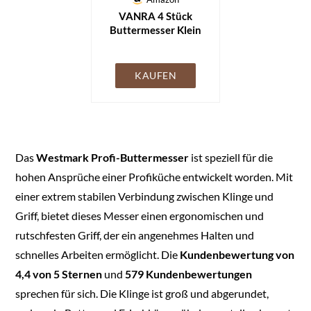
VANRA 4 Stück
Buttermesser Klein
Set Käsemesser
Edelstahl
Dessertmesser Set
KAUFEN
Kleine Brot Creme
Messer 13,5 cm
Das
Westmark Profi-Buttermesser
ist speziell für die
hohen Ansprüche einer Profiküche entwickelt worden. Mit
einer extrem stabilen Verbindung zwischen Klinge und
Griff, bietet dieses Messer einen ergonomischen und
rutschfesten Griff, der ein angenehmes Halten und
schnelles Arbeiten ermöglicht. Die
Kundenbewertung von
4,4 von 5 Sternen
und
579 Kundenbewertungen
sprechen für sich. Die Klinge ist groß und abgerundet,