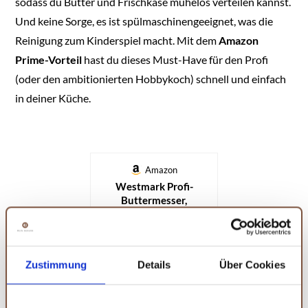
sodass du Butter und Frischkäse mühelos verteilen kannst.
Und keine Sorge, es ist spülmaschinengeeignet, was die
Reinigung zum Kinderspiel macht. Mit dem
Amazon
Prime-Vorteil
hast du dieses Must-Have für den Profi
(oder den ambitionierten Hobbykoch) schnell und einfach
in deiner Küche.
Amazon
Westmark Profi-
Buttermesser,
Klingenmaß: 3,3 x 8,5
cm, Länge: 18,5 cm,
Rostfreier
KAUFEN
Edelstahl/Kunststoff,
Zustimmung
Details
Über Cookies
Master Line,
Schwarz/Silber,
13572270