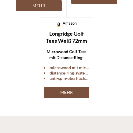
MEHR
DETAILS
DETAILS
Amazon
Longridge Golf
Tees Weiß 72mm
Microwood Golf-Tees
mit Distance-Ring-
System und Anti-Spin-
microwood mit micropolymerfaser
Oberfläche.
distance-ring-system zur höheneinstellung
anti-spin-oberfläche reduziert backspin
MEHR
DETAILS