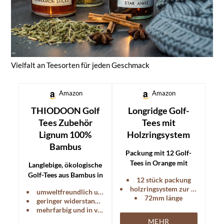
Vielfalt an Teesorten für jeden Geschmack
Amazon
Amazon
THIODOON Golf
Longridge Golf-
Tees Zubehör
Tees mit
Lignum 100%
Holzringsystem
Bambus
Packung mit 12 Golf-
Tees in Orange mit
Langlebige, ökologische
Holzringsystem für
Golf-Tees aus Bambus in
12 stück packung
optimale
verschiedenen Farben.
holzringsystem zur optimalen höheneinstellung
umweltfreundlich und aus 100% natürlichem hartholz
Höheneinstellung.
72mm länge
geringer widerstand für weniger reibung
mehrfarbig und in verschiedenen größen erhältlich
MEHR