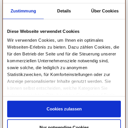
zu lindern, indem sie die Muskulatur des
Zustimmung
Details
Über Cookies
Verdauungstrakts entspannen und die Produktion von
Verdauungssäften anregen.
Diese Webseite verwendet Cookies
Wir verwenden Cookies, um Ihnen ein optimales
Amazon
Webseiten-Erlebnis zu bieten. Dazu zählen Cookies, die
THIODOON Golf-Tees,83mm weniger
für den Betrieb der Seite und für die Steuerung unserer
Reibung, Holz-Tees
kommerziellen Unternehmensziele notwendig sind,
sowie solche, die lediglich zu anonymen
Umweltfreundliche, professionelle Golf-Tees aus Naturholz
für Golfspieler.
Statistikzwecken, für Komforteinstellungen oder zur
Anzeige personalisierter Inhalte genutzt werden. Sie
umweltfreundlich: 100% natürliches hartholz
können selbst entscheiden, welche Kategorien Sie
niedrige widerstandsspitze für weniger reibung
standardgröße und mehrfarboptionen
zulassen möchten. Bitte beachten Sie, dass auf Basis
Ihrer Einstellungen womöglich nicht mehr alle
MEHR DETAILS
Serviceleistungen auf der Seite zur Verfügung stehen.
Cookies zulassen
Sie können Ihre Einwilligung selbstverständlich jederzeit
widerrufen, in dem Sie auf Cookie-Einstellungen klicken
Nur notwendige Cookies