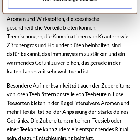
Ein weiterer interessanter Aspekt bei der Auswahl von
und diese abändern. Die Rechtmäßigkeit der aufgrund
der Einwilligung bis zum Widerruf erfolgten Verarbeitung
Teesorten für den Winter ist die Kombination von
wird hiervon nicht berührt. Weitere Informationen finden
Aromen und Wirkstoffen, die spezifische
Sie in unseren
Datenschutzhinweisen.
gesundheitliche Vorteile bieten können.
Teemischungen, die Kombinationen von Kräutern wie
Zitronengras und Holunderblüten beinhalten, sind
dafür bekannt, das Immunsystem zu stärken und ein
wärmendes Gefühl zu verleihen, das gerade in der
kalten Jahreszeit sehr wohltuend ist.
Besondere Aufmerksamkeit gilt auch der Zubereitung
von losen Teeblättern anstelle von Teebeuteln. Lose
Teesorten bieten in der Regel intensivere Aromen und
mehr Flexibilität bei der Anpassung der Stärke deines
Getränks. Die Zubereitung mit einem Teesieb oder
einer Teekanne kann zudem ein entspannendes Ritual
sein, das zur Entschleunigung beiträgt.