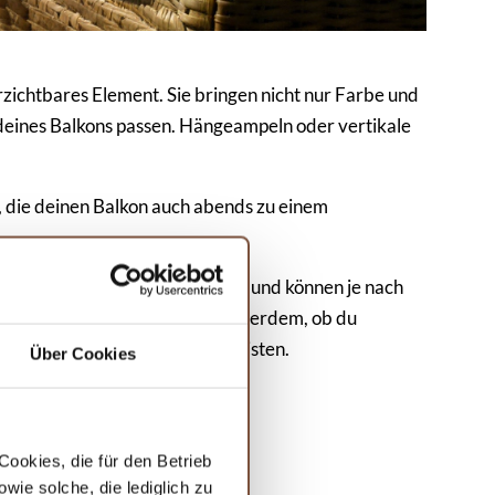
erzichtbares Element. Sie bringen nicht nur Farbe und
 deines Balkons passen. Hängeampeln oder vertikale
 die deinen Balkon auch abends zu einem
. Sie sorgen für Gemütlichkeit und können je nach
en standhalten. Überlege dir außerdem, ob du
 Portion Privatsphäre gewährleisten.
Über Cookies
ookies, die für den Betrieb
ie solche, die lediglich zu