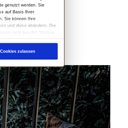
te genutzt werden. Sie
s auf Basis Ihrer
n. Sie können Ihre
cken und diese abändern. Die
ervon nicht berührt. Weitere
Cookies zulassen