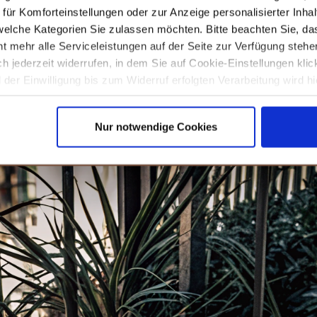
Outdoor, Veranden, Innenhöfe, Terrassen, Balkone, Poolränder.
ür Komforteinstellungen oder zur Anzeige personalisierter Inhal
elche Kategorien Sie zulassen möchten. Bitte beachten Sie, das
ergonomisches design
robustes pe-rattan und metallrahmen
t mehr alle Serviceleistungen auf der Seite zur Verfügung stehe
praktisches balkonmöbel-set
ich jederzeit widerrufen, in dem Sie auf Cookie-Einstellungen kli
einfach zu montieren
der Einwilligung bis zum Widerruf erfolgten Verarbeitung wird hi
einfache pflege
unseren
Datenschutzhinweisen.
MEHR DETAILS
Nur notwendige Cookies