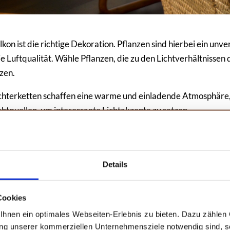
kon ist die richtige Dekoration. Pflanzen sind hierbei ein unv
e Luftqualität. Wähle Pflanzen, die zu den Lichtverhältnissen
zen.
chterketten schaffen eine warme und einladende Atmosphäre,
tquellen, um interessante Lichtakzente zu setzen.
ben und Mustern verleihen deinem Balkon zusätzlichen Charme
s die Textilien wetterbeständig sind, damit sie Wind und Reg
als zusätzlicher Schutz vor Wetter dienen, sondern auch eine
Details
Amazon
Cookies
Bealife Gartenmöbel Set
hnen ein optimales Webseiten-Erlebnis zu bieten. Dazu zählen C
Lounge Set Balkon 2 Personen, Balkonmöbel für kleinen Balkon
ung unserer kommerziellen Unternehmensziele notwendig sind, sow