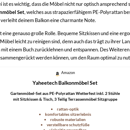
 ist es wichtig, dass die Möbel nicht nur optisch ansprechend
nmöbel Set
, welches aus strapazierfähigem PE-Polyrattan bes
s verleiht deinem Balkon eine charmante Note.
lt eine genauso große Rolle. Bequeme Sitzkissen und eine erg
Möbel leicht zu reinigen sind, denn auch das trägt zu ihrer La
mit einem Buch zurücklehnen und entspannen. Des Weiteren b
 zusammengerückt werden können, um den Raum optimal zu nutz
Amazon
Yaheetech Balkonmöbel Set
Gartenmöbel-Set aus PE-Polyrattan Wetterfest inkl. 2 Stühle
mit Sitzkissen & Tisch, 3 Teilig Terrassenmöbel Sitzgruppe
Lounge Set für Balkon/Terrasse/Garten, Schwarz-Grau.
rattan-optik
komfortables sitzerlebnis
robuste materialien
verstellbare schutzfüße
vielseitig anwendbar