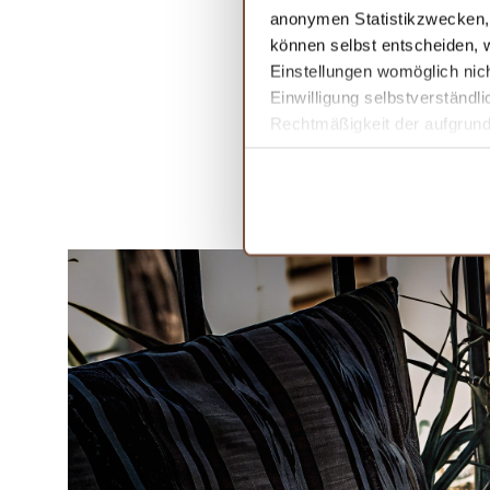
anonymen Statistikzwecken, f
können selbst entscheiden, w
Einstellungen womöglich nich
Einwilligung selbstverständl
Rechtmäßigkeit der aufgrund 
Informationen finden Sie in 