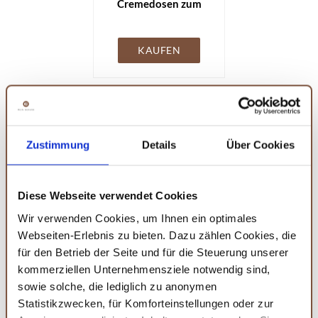
Cremedosen zum
Befüllen - 8x
Apothekerglas
Salbentiegel
KAUFEN
Salbendosen 240ml -
Tiegel für Creme
Cremedose Creme
Behälter mit
schwarzem
mikken - braunes Apothekerglas Set
Schraubdeckel
Zustimmung
Details
Über Cookies
inkl. Schraubverschluss & Etiketten
Made in Germany, 4x 50ml
Diese Webseite verwendet Cookies
Klein aber fein – das
mikken Apothekerglas Set
mit 4
Wir verwenden Cookies, um Ihnen ein optimales
Gläsern à 50ml ist perfekt für alle, die auch kleinere
Webseiten-Erlebnis zu bieten. Dazu zählen Cookies, die
Mengen stilvoll aufbewahren möchten.
Features:
- 4 kleine
für den Betrieb der Seite und für die Steuerung unserer
kommerziellen Unternehmensziele notwendig sind,
Weithalsgläser perfekt für Gewürze oder Proben - Nicht
sowie solche, die lediglich zu anonymen
spülmaschinengeeignet, aber leicht per Hand zu reinigen -
Statistikzwecken, für Komforteinstellungen oder zur
Inklusive schwarzer Schraubverschlüsse und Etiketten zum