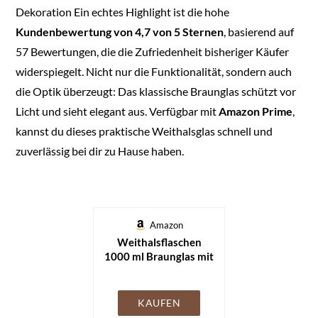
Dekoration Ein echtes Highlight ist die hohe
Kundenbewertung von 4,7 von 5 Sternen
, basierend auf
57 Bewertungen, die die Zufriedenheit bisheriger Käufer
widerspiegelt. Nicht nur die Funktionalität, sondern auch
die Optik überzeugt: Das klassische Braunglas schützt vor
Licht und sieht elegant aus. Verfügbar mit
Amazon Prime
,
kannst du dieses praktische Weithalsglas schnell und
zuverlässig bei dir zu Hause haben.
Amazon
Weithalsflaschen
1000 ml Braunglas mit
Schraubdeckel DIN 68
– Apothekenqualität –
lichtgeschützt &
KAUFEN
luftdicht –