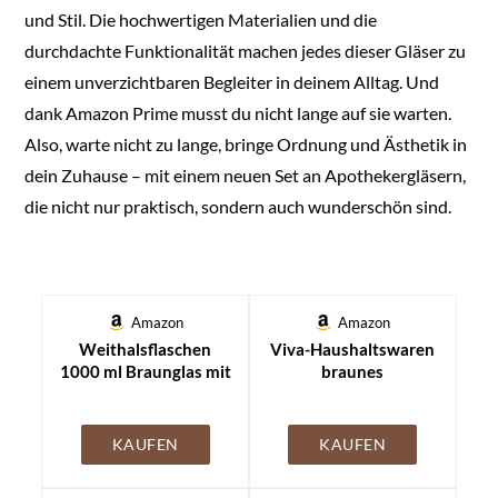
und Stil. Die hochwertigen Materialien und die
durchdachte Funktionalität machen jedes dieser Gläser zu
einem unverzichtbaren Begleiter in deinem Alltag. Und
dank Amazon Prime musst du nicht lange auf sie warten.
Also, warte nicht zu lange, bringe Ordnung und Ästhetik in
dein Zuhause – mit einem neuen Set an Apothekergläsern,
die nicht nur praktisch, sondern auch wunderschön sind.
Amazon
Amazon
Weithalsflaschen
Viva-Haushaltswaren
1000 ml Braunglas mit
braunes
Schraubdeckel DIN 68
Apothekerglas Set 2x
– Apothekenqualität –
250ml inkl.
lichtgeschützt &
Schraubverschluss &
KAUFEN
KAUFEN
luftdicht –
Etiketten made in
Vorratsflasche für
Germany