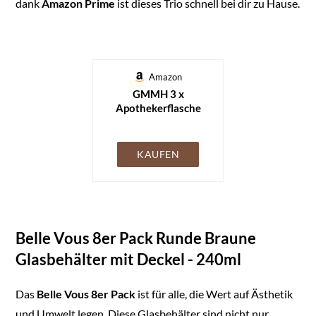
dank
Amazon Prime
ist dieses Trio schnell bei dir zu Hause.
Amazon
GMMH 3 x
Apothekerflasche
(250 ml)
Weithalsflasche
Apothekerglas
KAUFEN
Stopfenflasche
Laborflasche
Laborglas
Rundschulterflasche
Flaschen
Belle Vous 8er Pack Runde Braune
Apothekergläser
Laborflaschen
Glasbehälter mit Deckel - 240ml
Laborgläser
Rundschulterflaschen
Das
Belle Vous 8er Pack
ist für alle, die Wert auf Ästhetik
und Umwelt legen. Diese Glasbehälter sind nicht nur