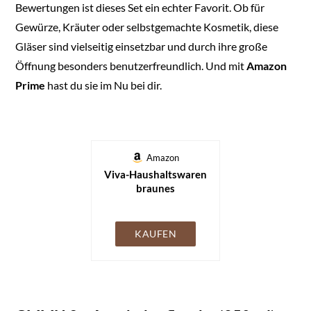
Bewertungen ist dieses Set ein echter Favorit. Ob für
Gewürze, Kräuter oder selbstgemachte Kosmetik, diese
Gläser sind vielseitig einsetzbar und durch ihre große
Öffnung besonders benutzerfreundlich. Und mit
Amazon
Prime
hast du sie im Nu bei dir.
Amazon
Viva-Haushaltswaren
braunes
Apothekerglas Set 2x
250ml inkl.
Schraubverschluss &
KAUFEN
Etiketten made in
Germany