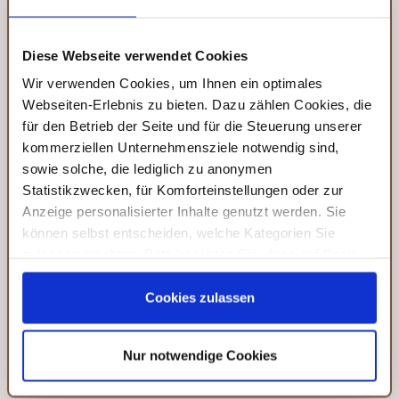
EIGENE
REZEPTUREN
Diese Webseite verwendet Cookies
Zu unseren Gewürzen haben wir eigene Rezepte entwickelt,
Wir verwenden Cookies, um Ihnen ein optimales
die Spaß machen: vom neu interpretierten Klassiker bis zur
Webseiten-Erlebnis zu bieten. Dazu zählen Cookies, die
innovativen Geschmackskreation.
für den Betrieb der Seite und für die Steuerung unserer
kommerziellen Unternehmensziele notwendig sind,
sowie solche, die lediglich zu anonymen
Statistikzwecken, für Komforteinstellungen oder zur
Anzeige personalisierter Inhalte genutzt werden. Sie
können selbst entscheiden, welche Kategorien Sie
zulassen möchten. Bitte beachten Sie, dass auf Basis
Ihrer Einstellungen womöglich nicht mehr alle
BESTE
Serviceleistungen auf der Seite zur Verfügung stehen.
Cookies zulassen
QUALITÄT
Sie können Ihre Einwilligung selbstverständlich jederzeit
widerrufen, in dem Sie auf Cookie-Einstellungen klicken
Die Qualität unserer Produkte wird mehrfach geprüft.
Nur notwendige Cookies
und diese abändern. Die Rechtmäßigkeit der aufgrund
Bei uns gibt es keine Geschmacksverstärker oder Farbstoffe.
der Einwilligung bis zum Widerruf erfolgten Verarbeitung